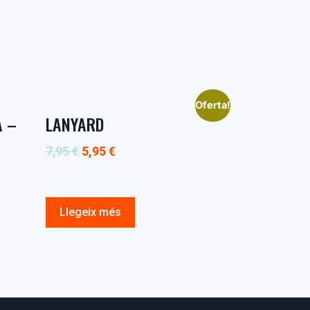
Oferta!
A –
LANYARD
7,95
€
5,95
€
Llegeix més