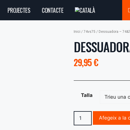
PROJECTES
CONTACTE
Inici
/
74vs75
/ Dessuadora – 74&
DESSUADORA
29,95
€
Talla
Afegeix a la c