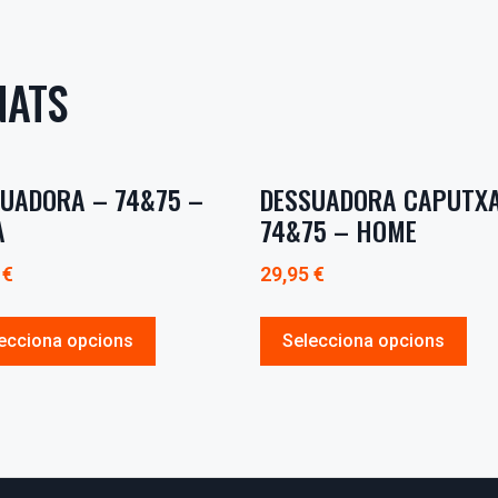
NATS
UADORA – 74&75 –
DESSUADORA CAPUTX
A
74&75 – HOME
5
€
29,95
€
ecciona opcions
Selecciona opcions