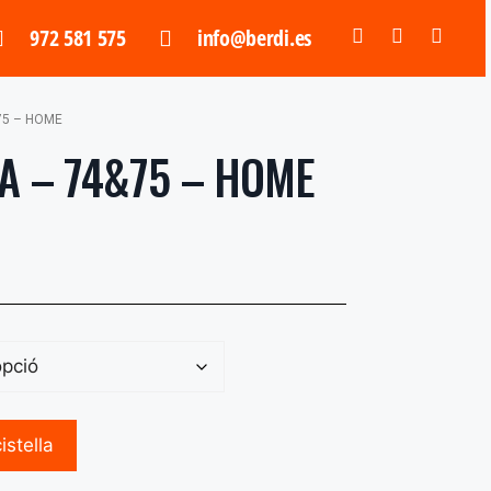
972 581 575​
info@berdi.es
75 – HOME
 – 74&75 – HOME
istella