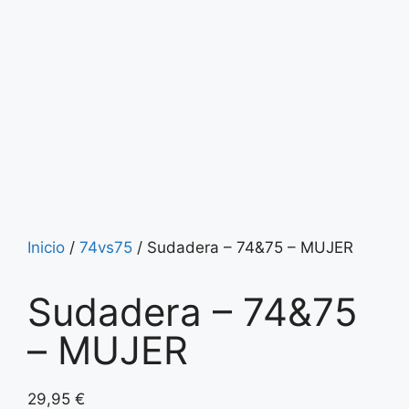
Inicio
/
74vs75
/ Sudadera – 74&75 – MUJER
Sudadera – 74&75
– MUJER
29,95
€